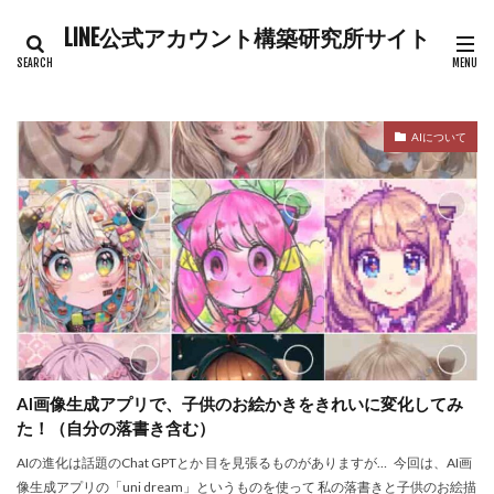
LINE公式アカウント構築研究所サイト
カテゴリー
AIについて
タグ
AI画像 きれいに
AI画像生成アプリ
LINE構築サポート
検索
AI画像生成アプリで、子供のお絵かきをきれいに変化してみ
た！（自分の落書き含む）
AIの進化は話題のChat GPTとか 目を見張るものがありますが… 今回は、AI画
像生成アプリの「uni dream」というものを使って 私の落書きと子供のお絵描